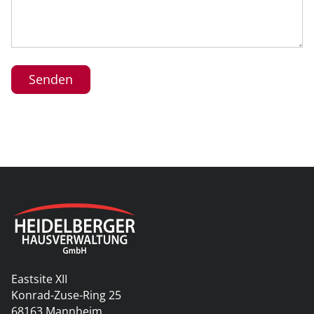
Senden
Eastsite XII
Konrad-Zuse-Ring 25
68163 Mannheim