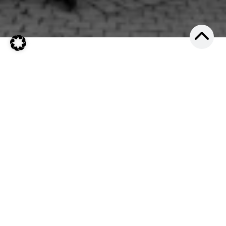
Eastsite XII
Konrad-Zuse-Ring 25
68163 Mannheim
Kontakt
Impressum